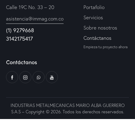
Calle 19C No. 33 – 20
Portafolio
Servicios
asistencia@immag.com.co
Sobre nosotros
(1) 9279668
Contáctanos
3142175417
Empieza tu proyecto ahora
Contáctanos
INDUSTRIAS METALMECANICAS MARIO ALBA GUERRERO
S.A.S – Copyright © 2026. Todos los derechos reservados.