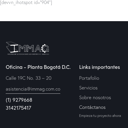
[devvn_ihotspot id="904"]
Oficina - Planta Bogotá D.C.
Links importantes
Calle 19C No. 33 – 20
Portafolio
Servicios
asistencia@immag.com.co
Sobre nosotros
(1) 9279668
Contáctanos
3142175417
Empieza tu proyecto ahora