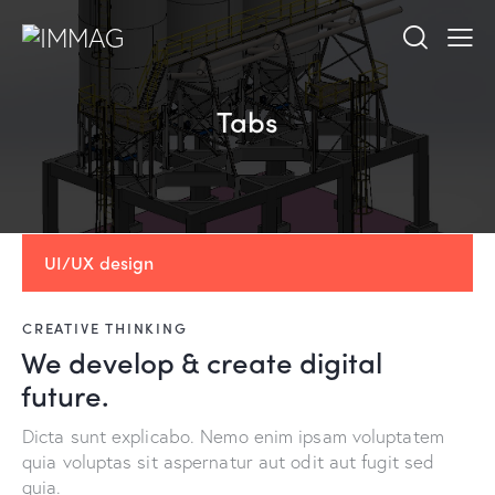
Tabs
UI/UX design
CREATIVE THINKING
We develop & create digital
future.
Dicta sunt explicabo. Nemo enim ipsam voluptatem
quia voluptas sit aspernatur aut odit aut fugit sed
quia.